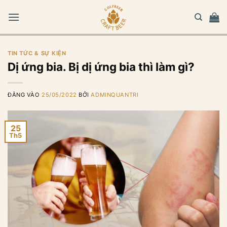
Bỏ
qua
nội
dung
TIN TỨC & SỰ KIỆN
Dị ứng bia. Bị dị ứng bia thì làm gì?
ĐĂNG VÀO
25/05/2022
BỞI
ADMINQUANTRI
25
Th5