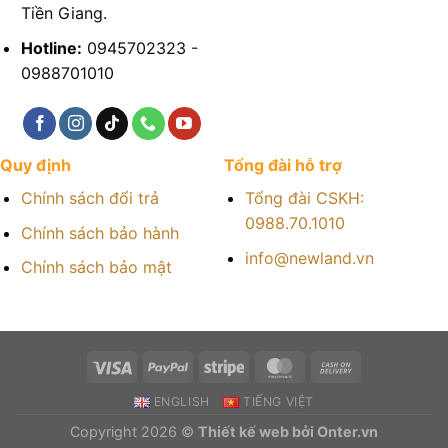
Tiền Giang.
Hotline:
0945702323 -
0988701010
Quy định
Tổng đài hỗ trợ
Chính sách đổi trả
Tổng đài CSKH:
0988.70.1010
Chính sách bảo hành
info@newland.vn
Chính sách bảo mật
ENGLISH
TIẾNG VIỆT
Copyright 2026 ©
Thiết kế web bởi Onter.vn