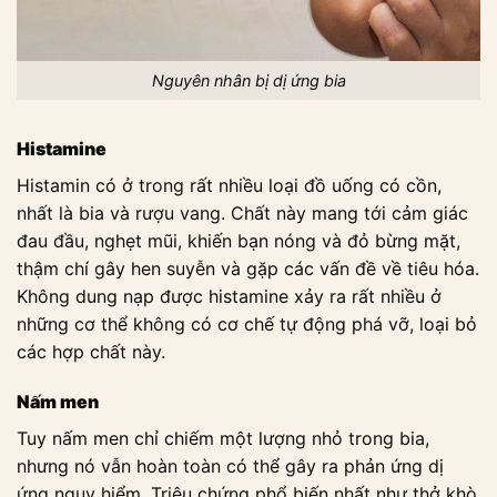
Nguyên nhân bị dị ứng bia
Histamine
Histamin có ở trong rất nhiều loại đồ uống có cồn,
nhất là bia và rượu vang. Chất này mang tới cảm giác
đau đầu, nghẹt mũi, khiến bạn nóng và đỏ bừng mặt,
thậm chí gây hen suyễn và gặp các vấn đề về tiêu hóa.
Không dung nạp được histamine xảy ra rất nhiều ở
những cơ thể không có cơ chế tự động phá vỡ, loại bỏ
các hợp chất này.
Nấm men
Tuy nấm men chỉ chiếm một lượng nhỏ trong bia,
nhưng nó vẫn hoàn toàn có thể gây ra phản ứng dị
ứng nguy hiểm. Triệu chứng phổ biến nhất như thở khò