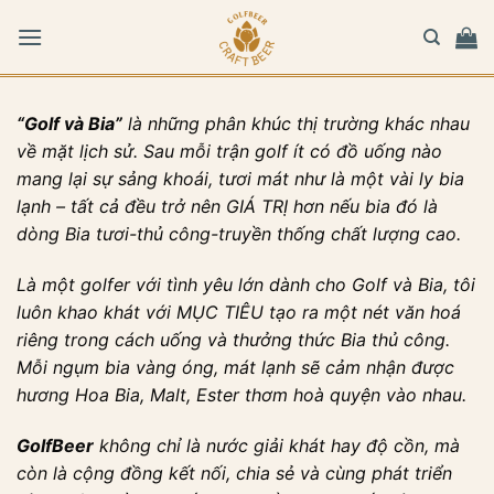
Bỏ
qua
nội
dung
“Golf và Bia”
là những phân khúc thị trường khác nhau
về mặt lịch sử. Sau mỗi trận golf ít có đồ uống nào
mang lại sự sảng khoái, tươi mát như là một vài ly bia
lạnh – tất cả đều trở nên GIÁ TRỊ hơn nếu bia đó là
dòng Bia tươi-thủ công-truyền thống chất lượng cao.
Là một golfer với tình yêu lớn dành cho Golf và Bia, tôi
luôn khao khát với MỤC TIÊU tạo ra một nét văn hoá
riêng trong cách uống và thưởng thức Bia thủ công.
Mỗi ngụm bia vàng óng, mát lạnh sẽ cảm nhận được
hương Hoa Bia, Malt, Ester thơm hoà quyện vào nhau.
GolfBeer
không chỉ là nước giải khát hay độ cồn, mà
còn là cộng đồng kết nối, chia sẻ và cùng phát triển