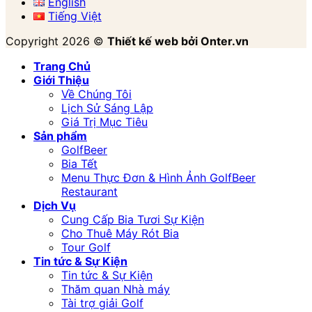
English
Tiếng Việt
Copyright 2026 ©
Thiết kế web bởi Onter.vn
Trang Chủ
Giới Thiệu
Về Chúng Tôi
Lịch Sử Sáng Lập
Giá Trị Mục Tiêu
Sản phẩm
GolfBeer
Bia Tết
Menu Thực Đơn & Hình Ảnh GolfBeer
Restaurant
Dịch Vụ
Cung Cấp Bia Tươi Sự Kiện
Cho Thuê Máy Rót Bia
Tour Golf
Tin tức & Sự Kiện
Tin tức & Sự Kiện
Thăm quan Nhà máy
Tài trợ giải Golf