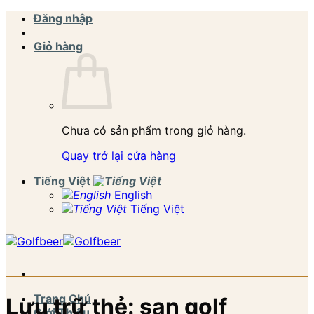
Bỏ
Đăng nhập
qua
nội
Giỏ hàng
dung
Chưa có sản phẩm trong giỏ hàng.
Quay trở lại cửa hàng
Tiếng Việt
English
Tiếng Việt
Trang Chủ
Lưu trữ thẻ:
san golf
Giới Thiệu