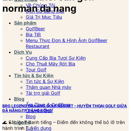
Về Chúng Tôi
norman da nang
Lịch Sử Sáng Lập
Giá Trị Mục Tiêu
Sản phẩm
GolfBeer
Bia Tết
Menu Thực Đơn & Hình Ảnh GolfBeer
Restaurant
Dịch Vụ
Cung Cấp Bia Tươi Sự Kiện
Cho Thuê Máy Rót Bia
Tour Golf
Tin tức & Sự Kiện
Tin tức & Sự Kiện
Thăm quan Nhà máy
Tài trợ giải Golf
Blog
Ẩm Thực & GolfBeer
BRG LEGEND DANANG GOLF RESORT – HUYỀN THOẠI GOLF GIỮA
Chuyện Golf
ĐÀ NẴNG TP ĐÁNG SỐNG
Blog
Liên hệ
🌊 Sân golf danh tiếng – Điểm đến không thể bỏ lỡ trên
Tuyển dụng
hành trình [...]