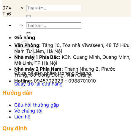
Tìm
07
kiếm:
Th6
Tìm
kiếm:
Giỏ hàng
Văn Phòng:
Tầng 10, Tòa nhà Viwaseen, 48 Tố Hữu,
Nam Từ Liêm, Hà Nội
Nhà máy 1 Phía Bắc:
KCN Quang Minh, Quang Minh,
Mê Linh, TP Hà Nội
Nhà máy 2 Phía Nam:
Thanh Nhung 2, Phước
Chưa có sản phẩm trong giỏ hàng.
Trung, Gò Công Đông, Tiền Giang.
Hotline:
0945702323 - 0988701010
Quay trở lại cửa hàng
Hướng dẫn
Câu hỏi thường gặp
Về chúng tôi
Liên hệ
Quy định