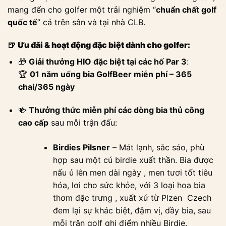
mang đến cho golfer một trải nghiệm “
chuẩn chất golf
quốc tế
” cả trên sân và tại nhà CLB.
🍺
Ưu đãi & hoạt động đặc biệt dành cho golfer:
🎁
Giải thưởng HIO đặc biệt tại các hố Par 3
:
🏆
01 năm uống bia GolfBeer miễn phí – 365
chai/365 ngày
🍻
Thưởng thức miễn phí các dòng bia thủ công
cao cấp
sau mỗi trận đấu:
Birdies Pilsner
– Mát lạnh, sắc sảo, phù
hợp sau một cú birdie xuất thần. Bia được
nấu ủ lên men dài ngày , men tươi tốt tiêu
hóa, lơi cho sức khỏe, với 3 loại hoa bia
thơm đặc trưng , xuất xứ từ Plzen Czech
đem lại sự khác biệt, đậm vị, dầy bia, sau
mỗi trận golf ghi điểm nhiều Birdie.