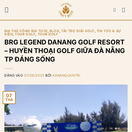
Bỏ
qua
nội
dung
BIA THỦ CÔNG BIA TƯƠI
,
BLOG
,
TÀI TRỢ GIẢI GOLF
,
TIN TỨC & SỰ
KIỆN
,
TOUR GOLF
,
TOUR GOLF
BRG LEGEND DANANG GOLF RESORT
– HUYỀN THOẠI GOLF GIỮA ĐÀ NẴNG
TP ĐÁNG SỐNG
ĐĂNG VÀO
07/06/2025
BỞI
ADMINQUANTRI
07
Th6