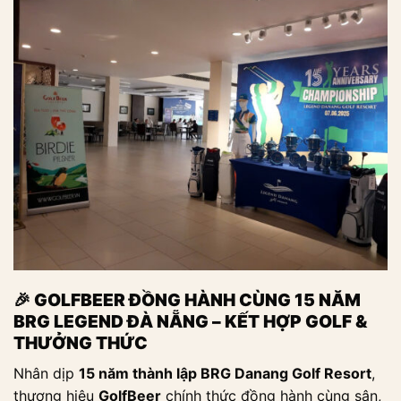
🎉
GOLFBEER ĐỒNG HÀNH CÙNG 15 NĂM
BRG LEGEND ĐÀ NẴNG – KẾT HỢP GOLF &
THƯỞNG THỨC
Nhân dịp
15 năm thành lập BRG Danang Golf Resort
,
thương hiệu
GolfBeer
chính thức đồng hành cùng sân,