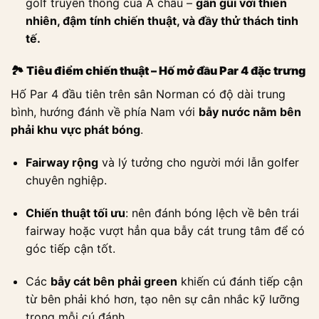
golf truyền thống của Á châu –
gần gũi với thiên
nhiên, đậm tính chiến thuật, và đầy thử thách tinh
tế.
🏞️
Tiêu điểm chiến thuật – Hố mở đầu Par 4 đặc trưng
Hố Par 4 đầu tiên trên sân Norman có độ dài trung
bình, hướng đánh về phía Nam với
bẫy nước nằm bên
phải khu vực phát bóng
.
Fairway rộng
và lý tưởng cho người mới lẫn golfer
chuyên nghiệp.
Chiến thuật tối ưu
: nên đánh bóng lệch về bên trái
fairway hoặc vượt hẳn qua bẫy cát trung tâm để có
góc tiếp cận tốt.
Các
bẫy cát bên phải green
khiến cú đánh tiếp cận
từ bên phải khó hơn, tạo nên sự cân nhắc kỹ lưỡng
trong mỗi cú đánh.