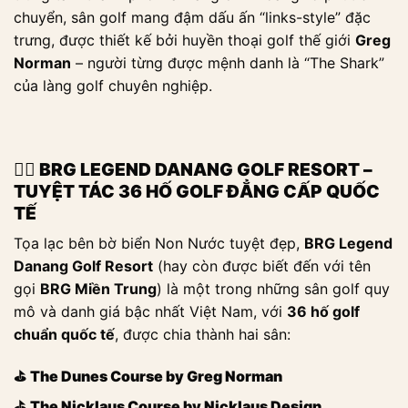
chuyển, sân golf mang đậm dấu ấn “links-style” đặc
trưng, được thiết kế bởi huyền thoại golf thế giới
Greg
Norman
– người từng được mệnh danh là “The Shark”
của làng golf chuyên nghiệp.
🏌️‍♂️
BRG LEGEND DANANG GOLF RESORT –
TUYỆT TÁC 36 HỐ GOLF ĐẲNG CẤP QUỐC
TẾ
Tọa lạc bên bờ biển Non Nước tuyệt đẹp,
BRG Legend
Danang Golf Resort
(hay còn được biết đến với tên
gọi
BRG Miền Trung
) là một trong những sân golf quy
mô và danh giá bậc nhất Việt Nam, với
36 hố golf
chuẩn quốc tế
, được chia thành hai sân:
⛳
The Dunes Course by Greg Norman
⛳
The Nicklaus Course by Nicklaus Design