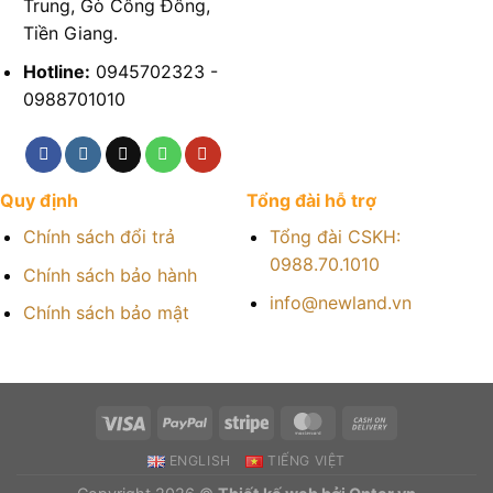
Trung, Gò Công Đông,
Tiền Giang.
Hotline:
0945702323 -
0988701010
Quy định
Tổng đài hỗ trợ
Chính sách đổi trả
Tổng đài CSKH:
0988.70.1010
Chính sách bảo hành
info@newland.vn
Chính sách bảo mật
ENGLISH
TIẾNG VIỆT