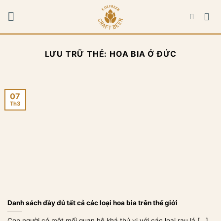
Bỏ
qua
nội
dung
LƯU TRỮ THẺ:
HOA BIA Ở ĐỨC
07
Th3
Danh sách đầy đủ tất cả các loại hoa bia trên thế giới
Con người có một mối quan hệ khá thú vị với các loại rau lá [...]