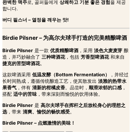
완벽한 맥주
로, 골퍼들에게
상쾌하고 기분 좋은 경험
을 제공
합니다.
버디 필스너 – 열정을 깨우는 맛!
Birdie Pilsner – 为高尔夫球手打造的完美精酿啤酒
Birdie Pilsner
是一款
优质精酿啤酒
，采用
淡色大麦麦芽
酿
造，并巧妙融合了
三种啤酒花
，包括
芳香型啤酒花
和来自
捷克的苦型啤酒花
。
这款啤酒采用
低温发酵（Bottom Fermentation）
，并经过
长时间熟成，遵循传统酿造工艺，使其散发出
淡雅的热带水
果香气
，伴有
清新的柑橘皮香
。品尝时，
顺滑浓郁的口感
，
搭配
适中的苦味
，带来深刻而愉悦的饮用体验。
Birdie Pilsner
是
高尔夫球手在挥杆之后放松身心的理想之
选
，带来
清爽、愉悦的畅饮感受
。
Birdie Pilsner – 点燃激情的美味！