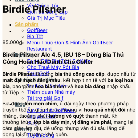
Về Chúng Tôi
Birdie Pilsner
Lịch Sử Sáng Lập
Giá Trị Mục Tiêu
Sản phẩm
GolfBeer
Bia Tết
85.000
₫
Menu Thực Đơn & Hình Ảnh GolfBeer
Restaurant
Birdie Pilsner Alc 4.5, IBU 18 – Dòng Bia Thủ
Dịch Vụ
Cung Cấp Bia Tươi Sự Kiện
Công Hoàn Hảo Dành Cho Golfer
Cho Thuê Máy Rót Bia
Tour Golf
Birdie Pilsner
là dòng
bia thủ công cao cấp
, được nấu từ
Tin tức & Sự Kiện
malt đại mạch sáng màu
, kết hợp tinh tế với
ba loại hoa
Tin tức & Sự Kiện
bia
, bao gồm
hoa bia thơm
và
hoa bia đắng
nhập khẩu
Thăm quan Nhà máy
từ Tiệp.
Tài trợ giải Golf
Bia được
lên men chìm
, ủ dài ngày theo phương pháp
Blog
truyền thống, giúp tạo ra hương vị
hoa quả nhiệt đới
nhẹ
Ẩm Thực & GolfBeer
nhàng, thoảng chút
hương vỏ quýt
thanh mát. Khi
Chuyện Golf
thưởng thức,
lớp bia dày mịn, vị đắng vừa phải
, mang lại
Blog
cảm giác êm dịu, dễ uống nhưng vẫn đủ sâu lắng để
Liên hệ
đọng lại ấn tượng khó quên.
Tuyển dụng