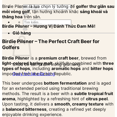
Birdie Pilsner là lựa chọn lý tưởng để
golfer thư giãn sau
Tìm
mỗi vòng golf
, tận hưởng khoảnh khắc
sảng khoái và
kiếm:
thăng hoa
trên sân.
Tìm
Birdie Pilsner – Hương Vị Đánh Thức Đam Mê!
kiếm:
Giỏ hàng
Birdie Pilsner – The Perfect Craft Beer for
Golfers
Birdie Pilsner
is a
premium craft beer
, brewed from
light-colored barley malt
, skillfully combined with
three
Chưa có sản phẩm trong giỏ hàng.
types of hops
, including
aromatic hops
and
bitter hops
imported from the Czech Republic.
Quay trở lại cửa hàng
This beer undergoes
bottom fermentation
and is aged
for an extended period using traditional brewing
methods. The result is a beer with a
subtle tropical fruit
aroma
, highlighted by a refreshing hint of
citrus peel
.
Upon tasting, it delivers a
smooth, creamy texture
with
a
balanced bitterness
, creating a refined yet deeply
enjoyable drinking experience.