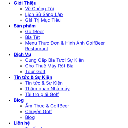
Giới Thiệu
Về Chúng Tôi
Lịch Sử Sáng Lập
Giá Trị Mục Tiêu
Sản phẩm
GolfBeer
Bia Tết
Menu Thực Đơn & Hình Ảnh GolfBeer
Restaurant
Dịch Vụ
Cung Cấp Bia Tươi Sự Kiện
Cho Thuê Máy Rót Bia
Tour Golf
Tin tức & Sự Kiện
Tin tức & Sự Kiện
Thăm quan Nhà máy
Tài trợ giải Golf
Blog
Ẩm Thực & GolfBeer
Chuyện Golf
Blog
Liên hệ