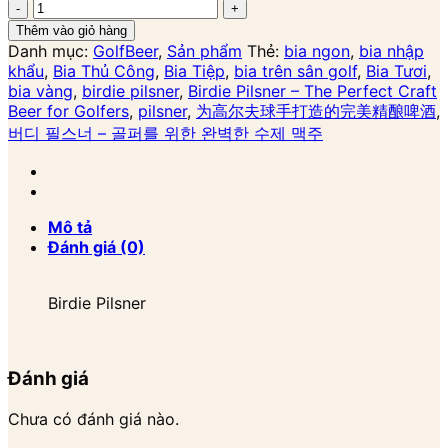
Birdie
Pilsner
Thêm vào giỏ hàng
số
Danh mục:
GolfBeer
,
Sản phẩm
Thẻ:
bia ngon
,
bia nhập
lượng
khẩu
,
Bia Thủ Công
,
Bia Tiệp
,
bia trên sân golf
,
Bia Tươi
,
bia vàng
,
birdie pilsner
,
Birdie Pilsner – The Perfect Craft
Beer for Golfers
,
pilsner
,
为高尔夫球手打造的完美精酿啤酒
,
버디 필스너 – 골퍼를 위한 완벽한 수제 맥주
Mô tả
Đánh giá (0)
Birdie Pilsner
Đánh giá
Chưa có đánh giá nào.