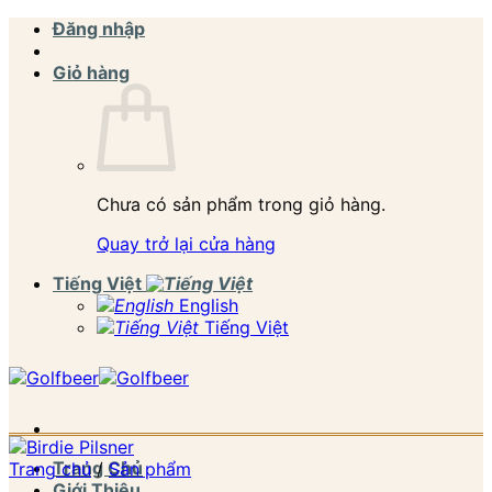
Bỏ
Đăng nhập
qua
nội
Giỏ hàng
dung
Chưa có sản phẩm trong giỏ hàng.
Quay trở lại cửa hàng
Tiếng Việt
English
Tiếng Việt
Trang Chủ
Trang chủ
/
Sản phẩm
Giới Thiệu