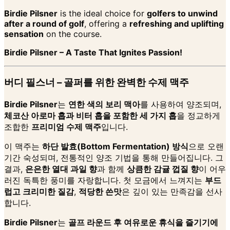
Birdie Pilsner
is the ideal choice for
golfers to unwind
after a round of golf
, offering a
refreshing and uplifting
sensation
on the course.
Birdie Pilsner – A Taste That Ignites Passion!
버디 필스너 – 골퍼를 위한 완벽한 수제 맥주
Birdie Pilsner
는
연한 색의 보리 맥아
를 사용하여 양조되며,
체코산 아로마 홉과 비터 홉을 포함한 세 가지 홉
을 정교하게
조합한
프리미엄 수제 맥주
입니다.
이 맥주는
하단 발효(Bottom Fermentation) 방식
으로 오랜
기간 숙성되며, 전통적인 양조 기법을 통해 만들어집니다. 그
결과,
은은한 열대 과일 향
과 함께
상큼한 감귤 껍질 향
이 어우
러진 독특한 풍미를 자랑합니다. 첫 모금에서 느껴지는
부드
럽고 크리미한 질감
,
적당한 쓴맛
은 깊이 있는 만족감을 선사
합니다.
Birdie Pilsner
는
골프 라운드 후 여유로운 휴식을 즐기기에