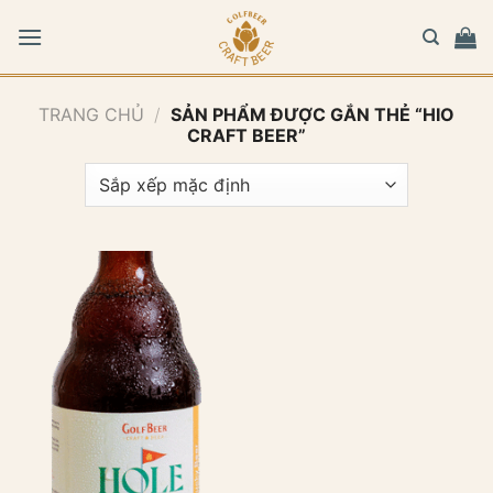
Bỏ
qua
nội
dung
TRANG CHỦ
/
SẢN PHẨM ĐƯỢC GẮN THẺ “HIO
CRAFT BEER”