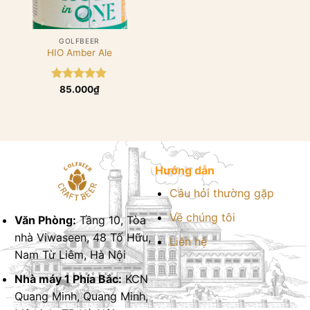
GOLFBEER
HIO Amber Ale
Được xếp
85.000
₫
hạng
5.00
5 sao
Hướng dẫn
Câu hỏi thường gặp
Về chúng tôi
Văn Phòng:
Tầng 10, Tòa
nhà Viwaseen, 48 Tố Hữu,
Liên hệ
Nam Từ Liêm, Hà Nội
Nhà máy 1 Phía Bắc:
KCN
Quang Minh, Quang Minh,