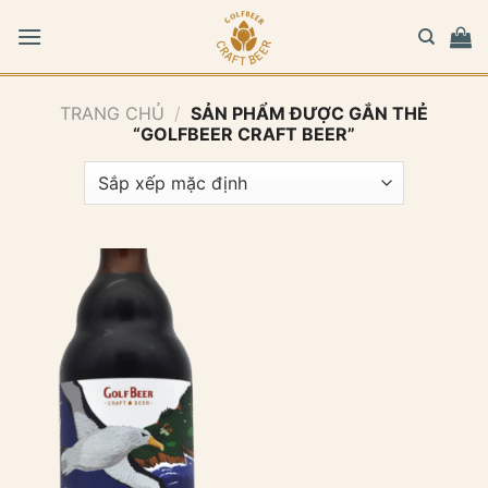
Bỏ
qua
nội
dung
TRANG CHỦ
/
SẢN PHẨM ĐƯỢC GẮN THẺ
“GOLFBEER CRAFT BEER”