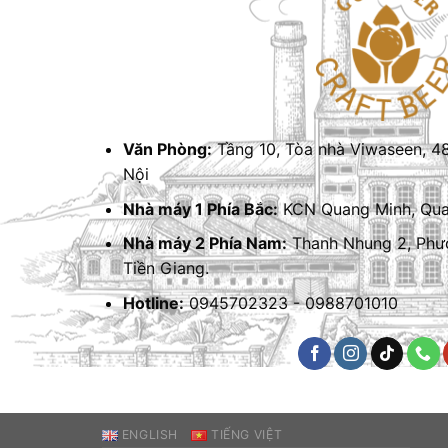
Văn Phòng:
Tầng 10, Tòa nhà Viwaseen, 4
Nội
Nhà máy 1 Phía Bắc:
KCN Quang Minh, Quan
Nhà máy 2 Phía Nam:
Thanh Nhung 2, Phư
Tiền Giang.
Hotline:
0945702323 - 0988701010
ENGLISH
TIẾNG VIỆT