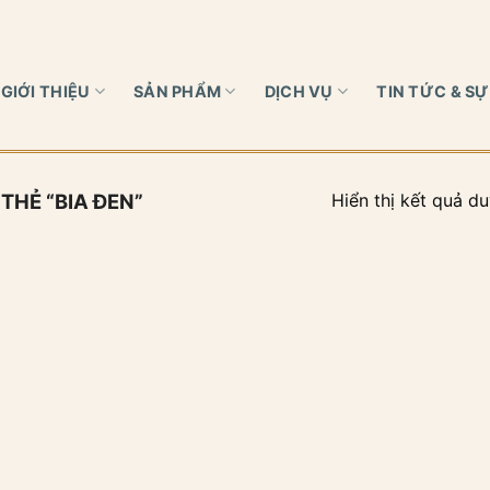
GIỚI THIỆU
SẢN PHẨM
DỊCH VỤ
TIN TỨC & SỰ
Hiển thị kết quả du
HẺ “BIA ĐEN”