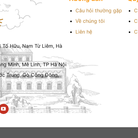
Câu hỏi thường gặp
C
Về chúng tôi
C
Liên hệ
C
8 Tố Hữu, Nam Từ Liêm, Hà
g Minh, Mê Linh, TP Hà Nội
ớc Trung, Gò Công Đông,