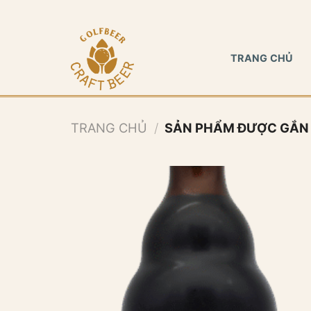
Bỏ
qua
nội
TRANG CHỦ
dung
TRANG CHỦ
/
SẢN PHẨM ĐƯỢC GẮN T