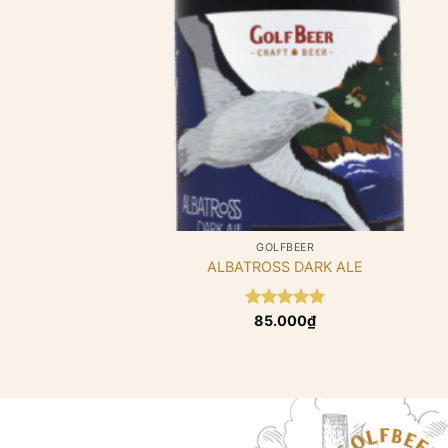
+
GOLFBEER
ALBATROSS DARK ALE
Được xếp
85.000
₫
hạng
5.00
5 sao