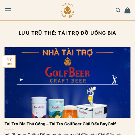
Bỏ
qua
nội
dung
LƯU TRỮ THẺ:
TÀI TRỢ ĐỒ UỐNG BIA
17
Th5
Tài Trợ Bia Thủ Công – Tài Trợ GolfBeer Giải Đấu BayGolf
Với Phương Châm Đồng hành cùng giải đấu các Giải Đấu của