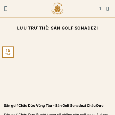
Bỏ
qua
nội
dung
LƯU TRỮ THẺ:
SÂN GOLF SONADEZI
15
Th2
Sân golf Châu Đức Vũng Tàu – Sân Golf Sonadezi Châu Đức
Sân golf Châu Đức là một trong số những sân golf đẹp và được