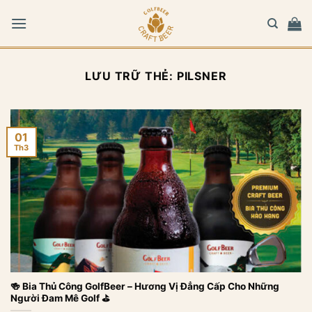
Bỏ
qua
nội
dung
LƯU TRỮ THẺ:
PILSNER
01
Th3
🍻 Bia Thủ Công GolfBeer – Hương Vị Đẳng Cấp Cho Những
Người Đam Mê Golf ⛳