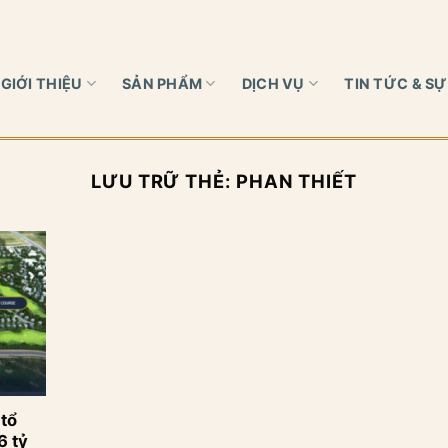
GIỚI THIỆU
SẢN PHẨM
DỊCH VỤ
TIN TỨC & SỰ
LƯU TRỮ THẺ:
PHAN THIẾT
tổ
6 tỷ