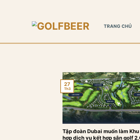
Bỏ
qua
nội
TRANG CHỦ
dung
27
Th3
Tập đoàn Dubai muốn làm Khu 
hợp dịch vụ kết hợp sân golf 2,