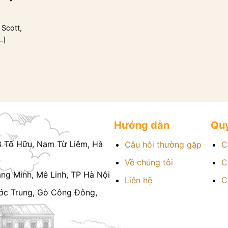
 Scott,
.]
Hướng dẫn
Quy
8 Tố Hữu, Nam Từ Liêm, Hà
Câu hỏi thường gặp
C
Về chúng tôi
C
g Minh, Mê Linh, TP Hà Nội
Liên hệ
C
ớc Trung, Gò Công Đông,