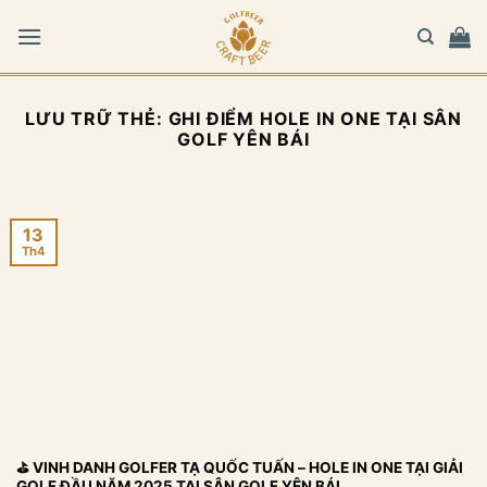
Bỏ
qua
nội
dung
LƯU TRỮ THẺ:
GHI ĐIỂM HOLE IN ONE TẠI SÂN
GOLF YÊN BÁI
13
Th4
⛳ VINH DANH GOLFER TẠ QUỐC TUẤN – HOLE IN ONE TẠI GIẢI
GOLF ĐẦU NĂM 2025 TẠI SÂN GOLF YÊN BÁI