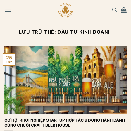
Bỏ
qua
nội
dung
LƯU TRỮ THẺ:
ĐẦU TƯ KINH DOANH
25
Th2
CƠ HỘI KHỞI NGHIỆP STARTUP HỢP TÁC & ĐỒNG HÀNH DÀNH
CÙNG CHUỖI CRAFT BEER HOUSE