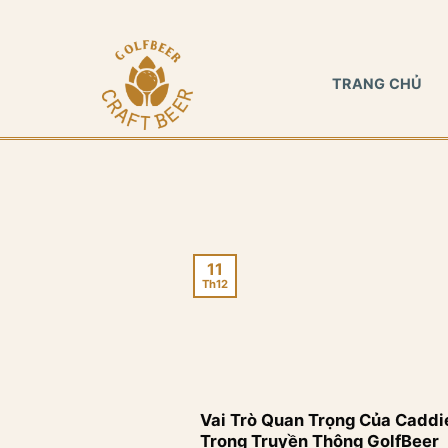
Bỏ
qua
nội
TRANG CHỦ
dung
11
Th12
Vai Trò Quan Trọng Của Caddi
Trong Truyền Thông GolfBeer