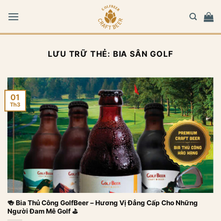
Bỏ
qua
nội
dung
LƯU TRỮ THẺ:
BIA SÂN GOLF
01
Th3
🍻 Bia Thủ Công GolfBeer – Hương Vị Đẳng Cấp Cho Những
Người Đam Mê Golf ⛳