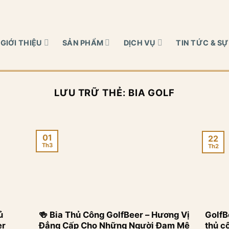
GIỚI THIỆU
SẢN PHẨM
DỊCH VỤ
TIN TỨC & SỰ
LƯU TRỮ THẺ:
BIA GOLF
01
22
Th3
Th2
ủ
🍻 Bia Thủ Công GolfBeer – Hương Vị
GolfB
er
Đẳng Cấp Cho Những Người Đam Mê
thủ c