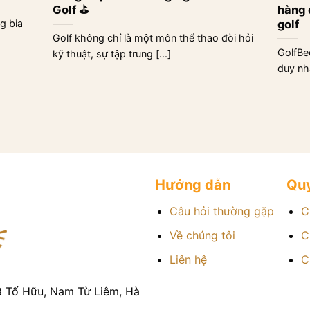
Golf ⛳
hàng 
golf
g bia
Golf không chỉ là một môn thể thao đòi hỏi
GolfBe
kỹ thuật, sự tập trung [...]
duy nhấ
Hướng dẫn
Quy
Câu hỏi thường gặp
C
Về chúng tôi
C
Liên hệ
C
8 Tố Hữu, Nam Từ Liêm, Hà