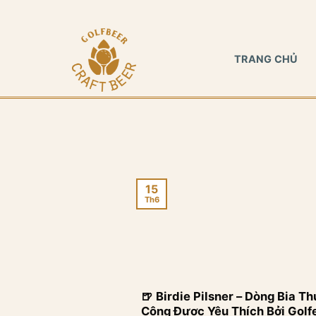
Bỏ
qua
nội
TRANG CHỦ
dung
15
Th6
🍺 Birdie Pilsner – Dòng Bia Th
Công Được Yêu Thích Bởi Golf