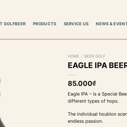
T GOLFBEER
PRODUCTS
SERVICE US
NEWS & EVEN
HOME
/
BEER GOLF
EAGLE IPA BEE
85.000
₫
Eagle IPA – is a Special Be
different types of hops.
The individual houblon scen
endless passion.