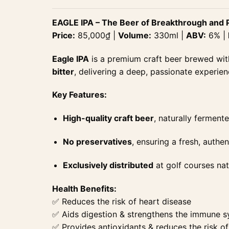
EAGLE IPA – The Beer of Breakthrough and 
Price:
85,000₫ |
Volume:
330ml |
ABV:
6% |
Eagle IPA
is a premium craft beer brewed wi
bitter
, delivering a deep, passionate experien
Key Features:
High-quality craft beer
, naturally ferment
No preservatives
, ensuring a fresh, authen
Exclusively distributed
at golf courses nat
Health Benefits:
✅ Reduces the risk of heart disease
✅ Aids digestion & strengthens the immune 
✅ Provides antioxidants & reduces the risk o