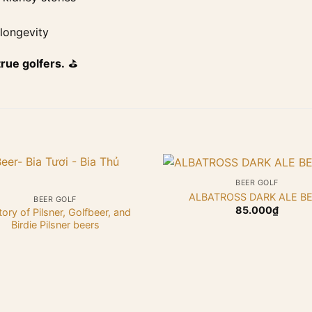
longevity
true golfers.
⛳
+
BEER GOLF
ALBATROSS DARK ALE B
BEER GOLF
85.000
₫
tory of Pilsner, Golfbeer, and
Birdie Pilsner beers