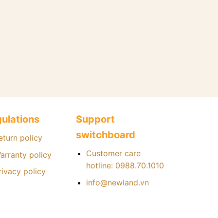
+
Par Whe
ulations
Support
switchboard
eturn policy
Customer care
arranty policy
hotline: 0988.70.1010
rivacy policy
info@newland.vn