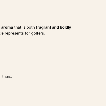
p aroma
that is both
fragrant and boldly
le
represents for golfers.
rtners.