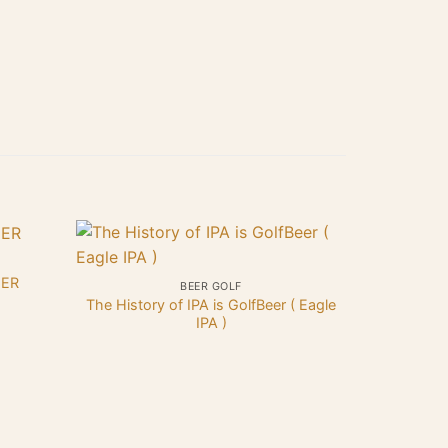
+
EER
BEER GOLF
The History of IPA is GolfBeer ( Eagle
IPA )