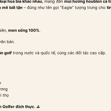
 loại hoa bia khác nhau
, mang đến
mùi hương houblon cá t
m mê bất tận
– đúng như tên gọi “Eagle” tượng trưng cho
ti
hiên,
men sống 100%
.
uyên bản.
n golf
trong nước và quốc tế, cùng các đối tác cao cấp.
n
ương
i thọ
h Golfer đích thực.
⛳