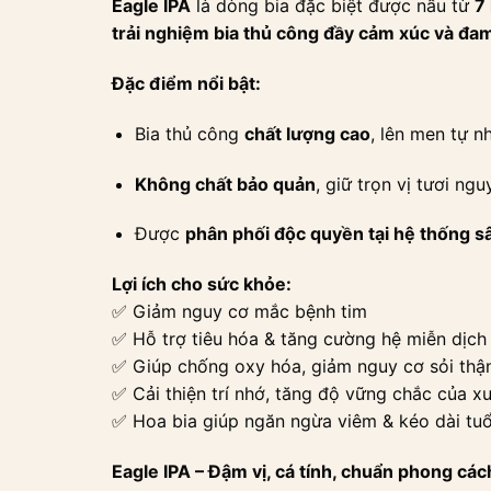
Eagle IPA
là dòng bia đặc biệt được nấu từ
7
trải nghiệm bia thủ công đầy cảm xúc và đa
Đặc điểm nổi bật:
Bia thủ công
chất lượng cao
, lên men tự n
Không chất bảo quản
, giữ trọn vị tươi ng
Được
phân phối độc quyền tại hệ thống sâ
Lợi ích cho sức khỏe:
✅ Giảm nguy cơ mắc bệnh tim
✅ Hỗ trợ tiêu hóa & tăng cường hệ miễn dịch
✅ Giúp chống oxy hóa, giảm nguy cơ sỏi thậ
✅ Cải thiện trí nhớ, tăng độ vững chắc của x
✅ Hoa bia giúp ngăn ngừa viêm & kéo dài tuổ
Eagle IPA – Đậm vị, cá tính, chuẩn phong các