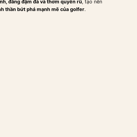
ính, đắng đậm đà và thơm quyến rũ
, tạo nên
nh thần bứt phá mạnh mẽ của golfer
.