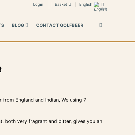
Login
Basket
English
TS
BLOG
CONTACT GOLFBEER
R
er from England and Indian, We using 7
t, both very fragrant and bitter, gives you an