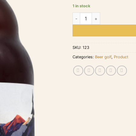
1 in stock
EAGLE IPA BEER quantity
SKU:
123
Categories:
Beer golf
,
Product