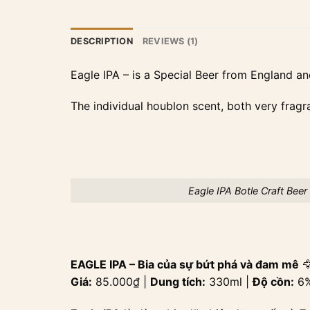
DESCRIPTION
REVIEWS (1)
Eagle IPA – is a Special Beer from England an
The individual houblon scent, both very fragr
Eagle IPA Botle Craft Beer
EAGLE IPA – Bia của sự bứt phá và đam mê

Giá:
85.000₫ |
Dung tích:
330ml |
Độ cồn:
6%