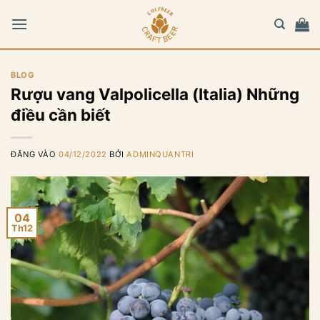
Bỏ
qua
nội
dung
BLOG
Rượu vang Valpolicella (Italia) Những
điều cần biết
ĐĂNG VÀO
04/12/2022
BỞI
ADMINQUANTRI
04
Th12