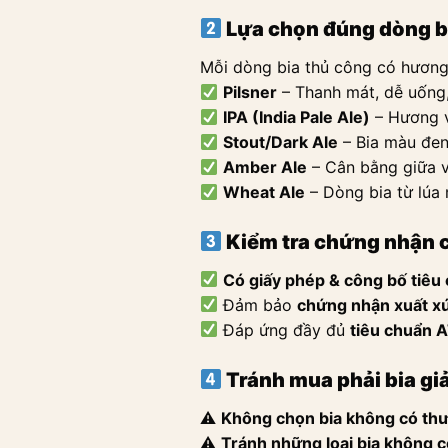
Lựa chọn đúng dòng bi
Mỗi dòng bia thủ công có hương
Pilsner
– Thanh mát, dễ uống
IPA (India Pale Ale)
– Hương vị
Stout/Dark Ale
– Bia màu đen,
Amber Ale
– Cân bằng giữa vị
Wheat Ale
– Dòng bia từ lúa 
Kiểm tra chứng nhận c
Có giấy phép & công bố tiêu
Đảm bảo
chứng nhận xuất xứ
Đáp ứng đầy đủ
tiêu chuẩn 
Tránh mua phải bia gi
⚠
Không chọn bia không có thươ
⚠
Tránh những loại bia không c