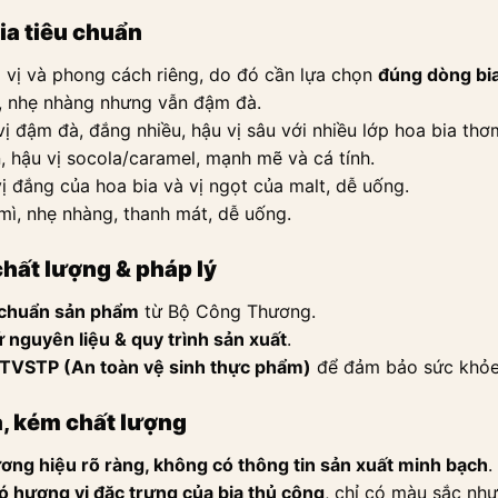
a tiêu chuẩn
 vị và phong cách riêng, do đó cần lựa chọn
đúng dòng bia
, nhẹ nhàng nhưng vẫn đậm đà.
 đậm đà, đắng nhiều, hậu vị sâu với nhiều lớp hoa bia thơ
 hậu vị socola/caramel, mạnh mẽ và cá tính.
 đắng của hoa bia và vị ngọt của malt, dễ uống.
mì, nhẹ nhàng, thanh mát, dễ uống.
hất lượng & pháp lý
 chuẩn sản phẩm
từ Bộ Công Thương.
 nguyên liệu & quy trình sản xuất
.
ATVSTP (An toàn vệ sinh thực phẩm)
để đảm bảo sức khỏe 
ả, kém chất lượng
ng hiệu rõ ràng, không có thông tin sản xuất minh bạch
.
ó hương vị đặc trưng của bia thủ công
, chỉ có màu sắc nh