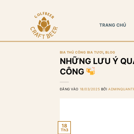
Bỏ
qua
nội
TRANG CHỦ
dung
BIA THỦ CÔNG BIA TƯƠI
,
BLOG
NHỮNG LƯU Ý QUA
CÔNG
ĐĂNG VÀO
18/03/2025
BỞI
ADMINQUANTR
18
Th3