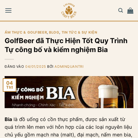
Bỏ
qua
nội
dung
ẨM THỰC & GOLFBEER
,
BLOG
,
TIN TỨC & SỰ KIỆN
GolfBeer đã Thực Hiện Tốt Quy Trình
Tự công bố và kiểm nghiệm Bia
ĐĂNG VÀO
04/01/2025
BỞI
ADMINQUANTRI
04
Th1
Bia
là đồ uống có cồn thực phẩm, được sản xuất từ
quá trình lên men với hỗn hợp của các loại nguyên liệu
chủ yếu gồm mạch nha (malt), đại mạch, nấm men bia,