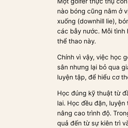
Một golfer thực thụ còn
nào bóng cũng nằm ở vị 
xuống (downhill lie), b
các bẫy nước. Mỗi tình 
thể thao này.
Chính vì vậy, việc học
sân nhưng lại bỏ qua gi
luyện tập, để hiểu cơ t
Học đúng kỹ thuật từ đầu
lai. Học đều đặn, luyện
nâng cao trình độ. Tron
quả đến từ sự kiên trì v