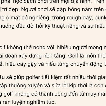
 phải học cách chơi trên mọi địa hình. Trên 
trí đẹp. Người chơi sẽ gặp bóng nằm trên dố
óng ở mặt cỏ nghiêng, trong rough dày, bun
huống đều đòi hỏi kỹ thuật riêng và sự hiể
 golf không thể nóng vội. Nhiều người mong
ai đoạn xây dựng nền tảng. Golf là môn thể
hể, hiểu cây gậy và hiểu từng chuyển động 
 sẽ giúp golfer tiết kiệm rất nhiều thời gia
 tập thường xuyên và sửa lỗi kịp thời là co
g golf không có thành công đến từ may mắn 
à rèn luyện nghiêm túc.