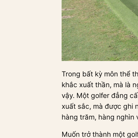
Trong bất kỳ môn thể th
khắc xuất thần, mà là n
vậy. Một golfer đẳng c
xuất sắc, mà được ghi 
hàng trăm, hàng nghìn 
Muốn trở thành một golf