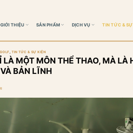
GIỚI THIỆU
SẢN PHẨM
DỊCH VỤ
TIN TỨC & SỰ
 GOLF
,
TIN TỨC & SỰ KIỆN
Ỉ LÀ MỘT MÔN THỂ THAO, MÀ LÀ 
VÀ BẢN LĨNH
I