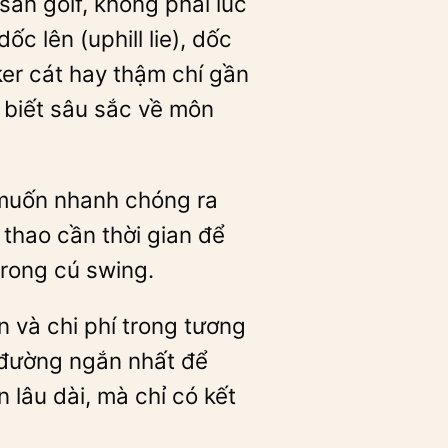
sân golf, không phải lúc
c lên (uphill lie), dốc
ker cát hay thậm chí gần
u biết sâu sắc về môn
 muốn nhanh chóng ra
 thao cần thời gian để
trong cú swing.
n và chi phí trong tương
n đường ngắn nhất để
lâu dài, mà chỉ có kết