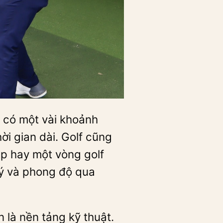
i có một vài khoảnh
ời gian dài. Golf cũng
p hay một vòng golf
lý và phong độ qua
 là nền tảng kỹ thuật.