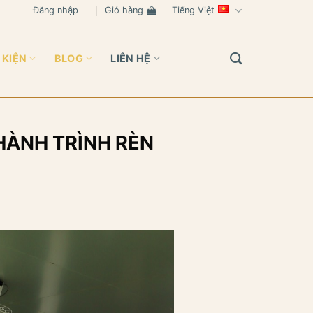
Đăng nhập
Giỏ hàng
Tiếng Việt
 KIỆN
BLOG
LIÊN HỆ
HÀNH TRÌNH RÈN