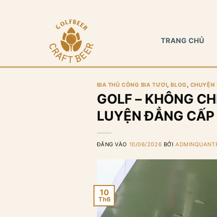
Bỏ
qua
nội
TRANG CHỦ
dung
BIA THỦ CÔNG BIA TƯƠI
,
BLOG
,
CHUYỆN
GOLF – KHÔNG CH
LUYỆN ĐẲNG CẤP 
ĐĂNG VÀO
10/06/2026
BỞI
ADMINQUANTR
10
Th6