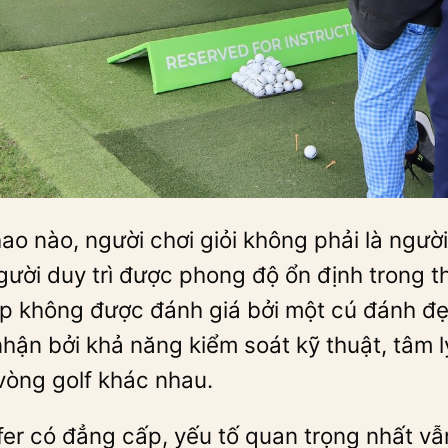
ao nào, người chơi giỏi không phải là ngườ
gười duy trì được phong độ ổn định trong th
ấp không được đánh giá bởi một cú đánh đẹ
nhận bởi khả năng kiểm soát kỹ thuật, tâm 
vòng golf khác nhau.
er có đẳng cấp, yếu tố quan trọng nhất vẫn