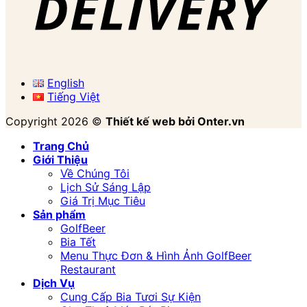
English
Tiếng Việt
Copyright 2026 ©
Thiết kế web bởi Onter.vn
Trang Chủ
Giới Thiệu
Về Chúng Tôi
Lịch Sử Sáng Lập
Giá Trị Mục Tiêu
Sản phẩm
GolfBeer
Bia Tết
Menu Thực Đơn & Hình Ảnh GolfBeer
Restaurant
Dịch Vụ
Cung Cấp Bia Tươi Sự Kiện