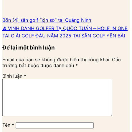
Bốn (4) sân golf “xịn sò” tại Quảng Ninh
⛳ VINH DANH GOLFER TẠ QUỐC TUẤN – HOLE IN ONE
TẠI GIẢI GOLF ĐẦU NĂM 2025 TẠI SÂN GOLF YÊN BÁI
Để lại một bình luận
Email của bạn sẽ không được hiển thị công khai.
Các
trường bắt buộc được đánh dấu
*
Bình luận
*
Tên
*