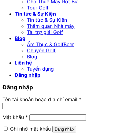
Cho Thuê Máy Rót Bia
Tour Golf
Tin tức & Sự Kiện
Tin tức & Sự Kiện
Thăm quan Nhà máy
Tài trợ giải Golf
Blog
Ẩm Thực & GolfBeer
Chuyện Golf
Blog
Liên hệ
Tuyển dụng
Đăng nhập
Đăng nhập
Bắt
Tên tài khoản hoặc địa chỉ email
*
buộc
Bắt
Mật khẩu
*
buộc
Ghi nhớ mật khẩu
Đăng nhập