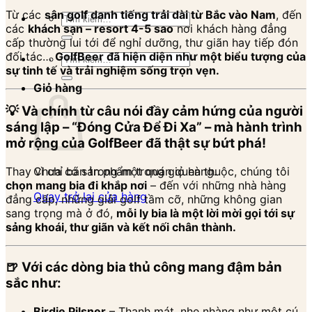
Từ các
sân golf danh tiếng trải dài từ Bắc vào Nam
, đến
Tìm
các
khách sạn – resort 4-5 sao
nơi khách hàng đẳng
kiếm:
cấp thường lui tới để nghỉ dưỡng, thư giãn hay tiếp đón
đối tác…
GolfBeer đã hiện diện như một biểu tượng của
Tìm
sự tinh tế và trải nghiệm sống trọn vẹn.
kiếm:
Giỏ hàng
💡 Và chính từ câu nói đầy cảm hứng của người
sáng lập –
“Đóng Cửa Để Đi Xa”
– mà hành trình
mở rộng của GolfBeer đã thật sự bứt phá!
Thay vì chỉ bán trong một quán quen thuộc, chúng tôi
Chưa có sản phẩm trong giỏ hàng.
chọn mang bia đi khắp nơi
– đến với những nhà hàng
Quay trở lại cửa hàng
đẳng cấp, những giải golf tầm cỡ, những không gian
sang trọng mà ở đó,
mỗi ly bia là một lời mời gọi tới sự
sảng khoái, thư giãn và kết nối chân thành.
🍺 Với các dòng bia thủ công mang đậm bản
sắc như:
Birdie Pilsner
– Thanh mát, nhẹ nhàng như một cú