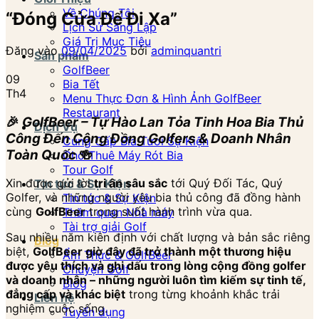
Về Chúng Tôi
“Đóng Cửa Để Đi Xa”
Lịch Sử Sáng Lập
Giá Trị Mục Tiêu
Đăng vào
09/04/2025
bởi
adminquantri
Sản phẩm
GolfBeer
09
Bia Tết
Th4
Menu Thực Đơn & Hình Ảnh GolfBeer
Restaurant
🎉
GolfBeer – Tự Hào Lan Tỏa Tinh Hoa Bia Thủ
Dịch Vụ
Công Đến Cộng Đồng Golfers & Doanh Nhân
Cung Cấp Bia Tươi Sự Kiện
Toàn Quốc
🍻
Cho Thuê Máy Rót Bia
Tour Golf
Xin được gửi lời
tri ân sâu sắc
tới Quý Đối Tác, Quý
Tin tức & Sự Kiện
Golfer, và những người yêu bia thủ công đã đồng hành
Tin tức & Sự Kiện
cùng
GolfBeer
trong suốt hành trình vừa qua.
Thăm quan Nhà máy
Tài trợ giải Golf
Sau nhiều năm kiên định với chất lượng và bản sắc riêng
Blog
biệt,
GolfBeer giờ đây đã trở thành một thương hiệu
Ẩm Thực & GolfBeer
được yêu thích và ghi dấu trong lòng cộng đồng golfer
Chuyện Golf
và doanh nhân – những người luôn tìm kiếm sự tinh tế,
Blog
đẳng cấp và khác biệt
trong từng khoảnh khắc trải
Liên hệ
nghiệm cuộc sống.
Tuyển dụng