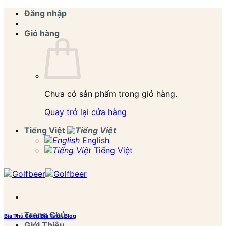
Bỏ
Đăng nhập
qua
nội
Giỏ hàng
dung
Chưa có sản phẩm trong giỏ hàng.
Quay trở lại cửa hàng
Tiếng Việt
English
Tiếng Việt
Trang Chủ
Bia Thủ Công Bia Tươi
,
Blog
Giới Thiệu