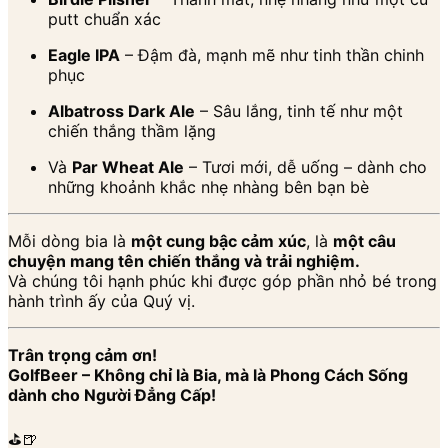
putt chuẩn xác
Eagle IPA
– Đậm đà, mạnh mẽ như tinh thần chinh
phục
Albatross Dark Ale
– Sâu lắng, tinh tế như một
chiến thắng thầm lặng
Và
Par Wheat Ale
– Tươi mới, dễ uống – dành cho
những khoảnh khắc nhẹ nhàng bên bạn bè
Mỗi dòng bia là
một cung bậc cảm xúc
, là
một câu
chuyện mang tên chiến thắng và trải nghiệm.
Và chúng tôi hạnh phúc khi được góp phần nhỏ bé trong
hành trình ấy của Quý vị.
Trân trọng cảm ơn!
GolfBeer – Không chỉ là Bia, mà là Phong Cách Sống
dành cho Người Đẳng Cấp!
⛳️🍺