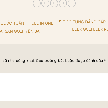
🎉 TIỆC TÙNG ĐẲNG CẤP
 QUỐC TUẤN – HOLE IN ONE
BEER GOLFBEER RÓ
ẠI SÂN GOLF YÊN BÁI
hiển thị công khai.
Các trường bắt buộc được đánh dấu
*