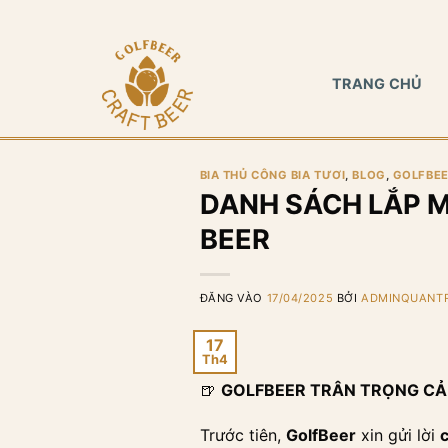
Bỏ
qua
nội
TRANG CHỦ
dung
BIA THỦ CÔNG BIA TƯƠI
,
BLOG
,
GOLFBEE
DANH SÁCH LẮP M
BEER
ĐĂNG VÀO
17/04/2025
BỞI
ADMINQUANTR
17
Th4
🍺
GOLFBEER TRÂN TRỌNG CẢM
Trước tiên,
GolfBeer
xin gửi lời