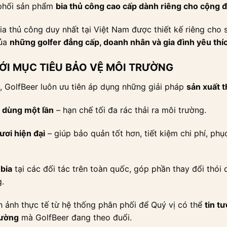
 phối sản phẩm
bia thủ công cao cấp dành riêng cho cộng 
ia thủ công duy nhất tại Việt Nam được thiết kế riêng cho 
của
những golfer đẳng cấp, doanh nhân và gia đình yêu thí
VỚI MỤC TIÊU BẢO VỆ MÔI TRƯỜNG
g, GolfBeer luôn ưu tiên áp dụng những giải pháp
sản xuất t
h dùng một lần
– hạn chế tối đa rác thải ra môi trường.
ươi hiện đại
– giúp bảo quản tốt hơn, tiết kiệm chi phí, ph
 bia
tại các đối tác trên toàn quốc, góp phần thay đổi thói
.
h ảnh thực tế từ hệ thống phân phối để Quý vị có thể
tin t
rường
mà GolfBeer đang theo đuổi.