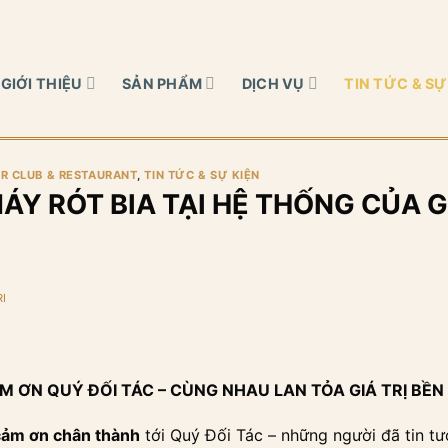
GIỚI THIỆU
SẢN PHẨM
DỊCH VỤ
TIN TỨC & SỰ
R CLUB & RESTAURANT
,
TIN TỨC & SỰ KIỆN
ÁY RÓT BIA TẠI HỆ THỐNG CỦA 
I
 ƠN QUÝ ĐỐI TÁC – CÙNG NHAU LAN TỎA GIÁ TRỊ BỀ
cảm ơn chân thành
tới Quý Đối Tác – những người đã tin t