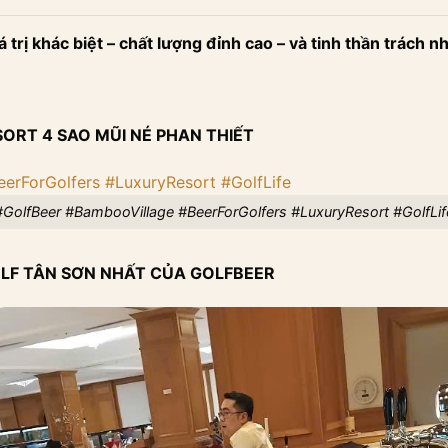
 trị khác biệt – chất lượng đỉnh cao – và tinh thần trách n
ORT 4 SAO MŨI NÉ PHAN THIẾT
#GolfBeer #BambooVillage #BeerForGolfers #LuxuryResort #GolfLif
OLF TÂN SƠN NHẤT CỦA GOLFBEER