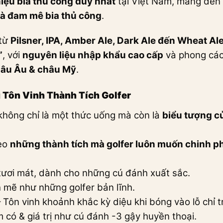
iệu bia thủ công duy nhất
tại Việt Nam, mang đến
và đam mê bia thủ công
.
 từ
Pilsner, IPA, Amber Ale, Dark Ale đến Wheat Al
”
, với
nguyên liệu nhập khẩu cao cấp
và phong các
hâu Âu & châu Mỹ
.
ông Tôn Vinh Thành Tích Golfer
hông chỉ là một thức uống mà còn là
biểu tượng c
heo
những thành tích mà golfer luôn muốn chinh p
tươi mát, dành cho những cú đánh xuất sắc.
mẽ như những golfer bản lĩnh.
 Tôn vinh khoảnh khắc kỳ diệu khi bóng vào lỗ chỉ 
 có & giá trị như cú đánh -3 gậy huyền thoại.