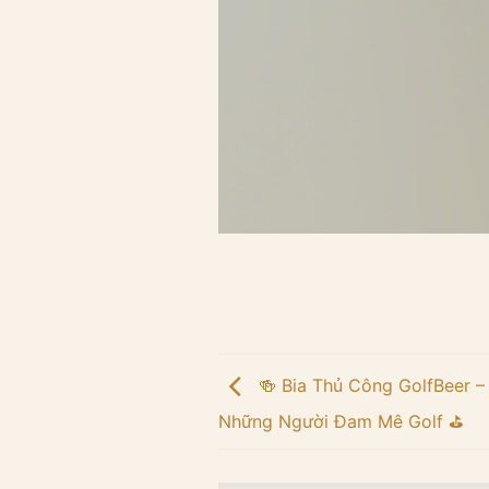
🍻 Bia Thủ Công GolfBeer 
Những Người Đam Mê Golf ⛳