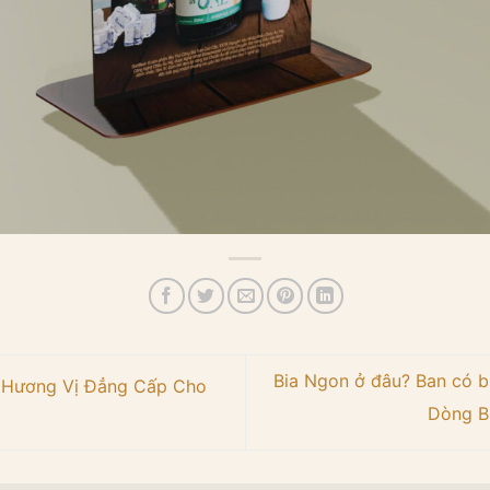
Bia Ngon ở đâu? Ban có bi
– Hương Vị Đẳng Cấp Cho
Dòng B