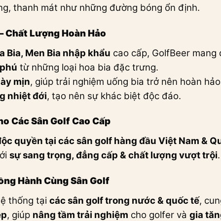
g, thanh mát như những đường bóng ổn định.
 – Chất Lượng Hoàn Hảo
a Bia, Men Bia nhập khẩu
cao cấp, GolfBeer mang 
 phú
từ những loại hoa bia đặc trưng.
dày mịn
, giúp trải nghiệm uống bia trở nên hoàn hảo
 nhiệt đới
, tạo nên sự khác biệt độc đáo.
ho Các Sân Golf Cao Cấp
ộc quyền tại các sân golf hàng đầu Việt Nam & Q
với
sự sang trọng, đẳng cấp & chất lượng vượt trội
.
Đồng Hành Cùng Sân Golf
hệ thống tại
các sân golf trong nước & quốc tế
, cu
ệp
, giúp
nâng tầm trải nghiệm
cho golfer và
gia tă