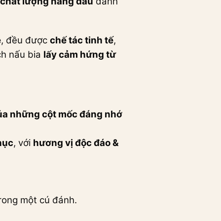
chất lượng hàng đầu
dành
e
, đều được
chế tác tinh tế
,
h nấu bia
lấy cảm hứng từ
ủa những cột mốc đáng nhớ
hục
, với
hương vị độc đáo &
trong một cú đánh.