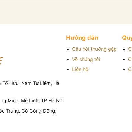
Hướng dẫn
Quy
Câu hỏi thường gặp
C
Về chúng tôi
C
Liên hệ
C
8 Tố Hữu, Nam Từ Liêm, Hà
g Minh, Mê Linh, TP Hà Nội
ớc Trung, Gò Công Đông,