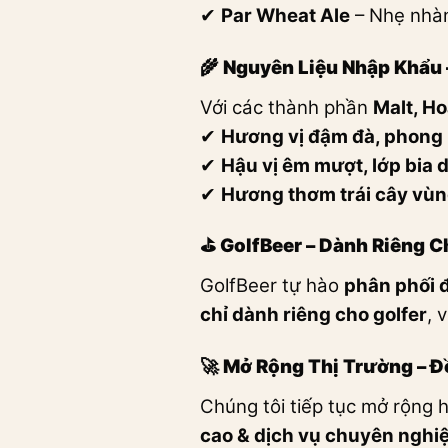
✔
Par Wheat Ale
– Nhẹ nhàn
🌾 Nguyên Liệu Nhập Khẩu
Với các thành phần
Malt, Ho
✔
Hương vị đậm đà, phong
✔
Hậu vị êm mượt, lớp bia 
✔
Hương thơm trái cây vùng
⛳ GolfBeer – Dành Riêng C
GolfBeer tự hào
phân phối đ
chỉ dành riêng cho golfer
, 
🚀 Mở Rộng Thị Trường – 
Chúng tôi tiếp tục mở rộng 
cao & dịch vụ chuyên nghi