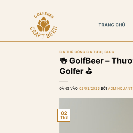
Bỏ
qua
nội
TRANG CHỦ
dung
BIA THỦ CÔNG BIA TƯƠI
,
BLOG
🍻 GolfBeer – Thư
Golfer ⛳
ĐĂNG VÀO
02/03/2025
BỞI
ADMINQUANT
02
Th3