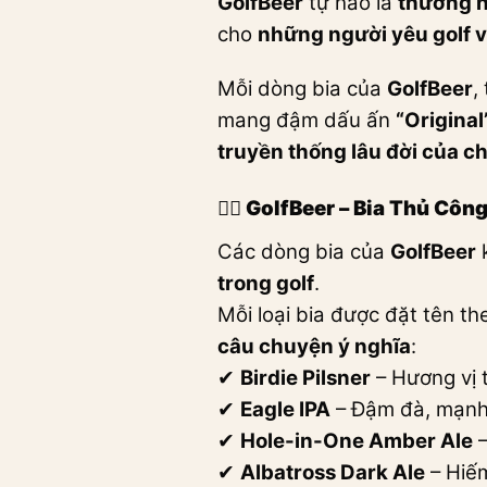
GolfBeer
tự hào là
thương h
cho
những người yêu golf 
Mỗi dòng bia của
GolfBeer
,
mang đậm dấu ấn
“Original
truyền thống lâu đời của c
🏌️‍♂️ GolfBeer – Bia Thủ C
Các dòng bia của
GolfBeer
k
trong golf
.
Mỗi loại bia được đặt tên t
câu chuyện ý nghĩa
:
✔
Birdie Pilsner
– Hương vị 
✔
Eagle IPA
– Đậm đà, mạnh 
✔
Hole-in-One Amber Ale
–
✔
Albatross Dark Ale
– Hiếm